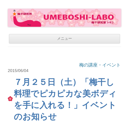
梅干研究所 UMEBOSHI-LABO
WE LOVE UMEBOSHI
コ
メニュー
ン
テ
ン
ツ
へ
移
梅の講座・イベント
動
2015/06/04
７月２５日（土）「梅干し
料理でピカピカな美ボディ
を手に入れる！」イベント
のお知らせ