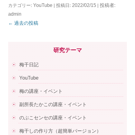
YouTube
2022/02/15
投稿者:
カテゴリー:
| 投稿日:
|
admin
投稿ナビゲーション
←
過去の投稿
研究テーマ
梅干日記
YouTube
梅の講座・イベント
副所長たかこの講座・イベント
のぶこセンセの講座・イベント
梅干しの作り方（超簡単バージョン）