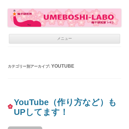
梅干研究所 UMEBOSHI-LABO
WE LOVE UMEBOSHI
コ
メニュー
ン
テ
ン
ツ
へ
移
YOUTUBE
カテゴリー別アーカイブ:
動
YouTube（作り方など）も
UPしてます！