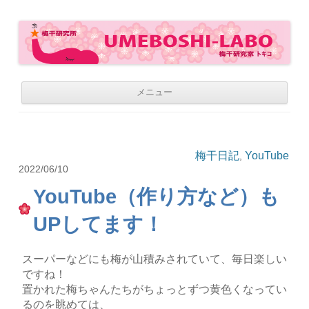
梅干研究所 UMEBOSHI-LABO
WE LOVE UMEBOSHI
コ
メニュー
ン
テ
ン
ツ
へ
移
梅干日記
YouTube
,
動
2022/06/10
YouTube（作り方など）も
UPしてます！
スーパーなどにも梅が山積みされていて、毎日楽しい
ですね！
置かれた梅ちゃんたちがちょっとずつ黄色くなってい
るのを眺めては、