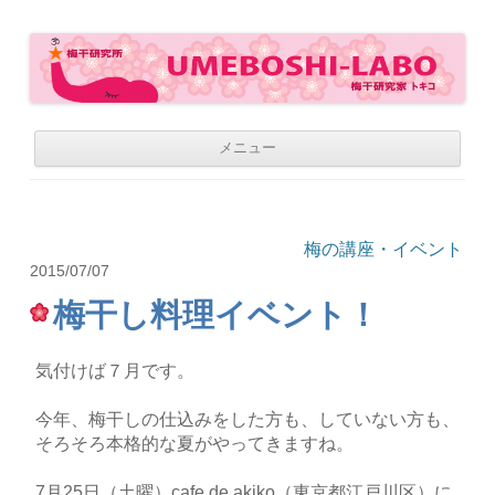
梅干研究所 UMEBOSHI-LABO
WE LOVE UMEBOSHI
コ
メニュー
ン
テ
ン
ツ
へ
移
梅の講座・イベント
動
2015/07/07
梅干し料理イベント！
気付けば７月です。
今年、梅干しの仕込みをした方も、していない方も、
そろそろ本格的な夏がやってきますね。
7月25日（土曜）cafe de akiko（東京都江戸川区）に