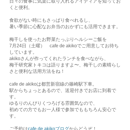
日々の食事に気楽に取り入れるアイディアを知ってお
くと便利。
食欲がない時にもさっぱり食べれるし、
暑い季節に心配なお弁当のおかずにも活用できます。
梅干しを使ったお野菜たっぷりヘルシーご飯を
7月24日（土曜） cafe de akikoでご用意してお待ち
しています。
akikoさんが作ってくれたランチを食べながら、
梅干研究家トキコは語りますよ〜、梅干しの素晴らし
さと便利な活用方法をね！
cafe de akikoは都営新宿線の篠崎駅下車。
駅からちょっとあるので、送迎付きでお店に到着で
す。
ゆるりのんびりくつろげる雰囲気なので、
初めての方でもお一人様で参加でももちろん安心で
す。
ご予約は
cafe de akikoブログ
からどうぞ！