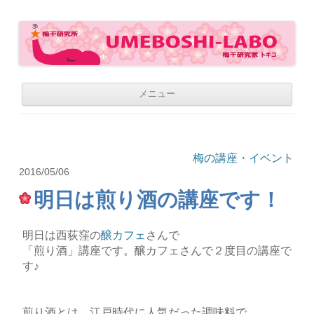
梅干研究所 UMEBOSHI-LABO
WE LOVE UMEBOSHI
コ
メニュー
ン
テ
ン
ツ
へ
移
梅の講座・イベント
動
2016/05/06
明日は煎り酒の講座です！
明日は西荻窪の
醸カフェ
さんで
「煎り酒」講座です。醸カフェさんで２度目の講座で
す♪
煎り酒とは、江戸時代に人気だった調味料で、