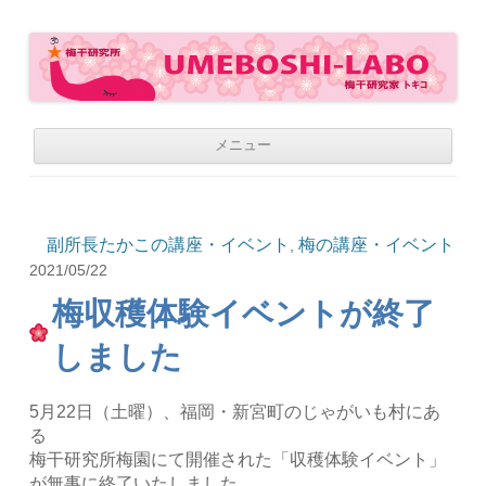
梅干研究所 UMEBOSHI-LABO
WE LOVE UMEBOSHI
コ
メニュー
ン
テ
ン
ツ
へ
移
副所長たかこの講座・イベント
梅の講座・イベント
,
動
2021/05/22
梅収穫体験イベントが終了
しました
5月22日（土曜）、福岡・新宮町のじゃがいも村にあ
る
梅干研究所梅園にて開催された「収穫体験イベント」
が無事に終了いたしました。