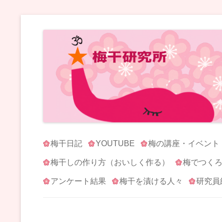
梅干研究所 UMEBOSHI-LABO
WE LOVE UMEBOSHI
梅干日記
YOUTUBE
梅の講座・イベント
梅干しの作り方（おいしく作る）
梅でつく
アンケート結果
梅干を漬ける人々
研究員