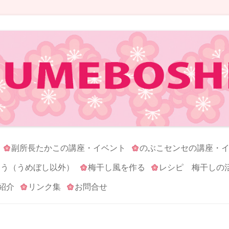
コンテンツへ移動
副所長たかこの講座・イベント
のぶこセンセの講座・
ろう（うめぼし以外）
梅干し風を作る
レシピ 梅干しの
紹介
リンク集
お問合せ