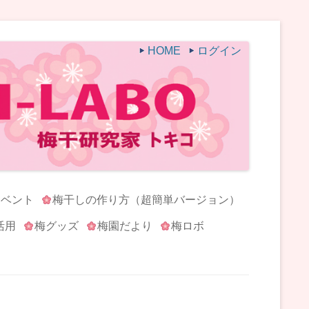
HOME
ログイン
イベント
梅干しの作り方（超簡単バージョン）
活用
梅グッズ
梅園だより
梅ロボ