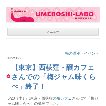
梅干研究所 UMEBOSHI-LABO
WE LOVE UMEBOSHI
コ
メニュー
ン
テ
ン
ツ
へ
移
梅の講座・イベント
動
2022/06/25
【東京】西荻窪・醸カフェ
さんでの「梅ジャム味くら
べ」終了！
6/23（木）は東京・西荻窪の
醸カフェ
さんにて「梅ジ
ャム味くらべ」の講座でした。