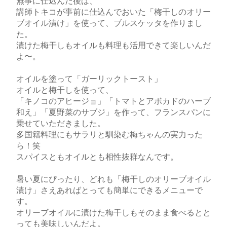
無事に仕込んだ後は、
講師トキコが事前に仕込んでおいた「梅干しのオリー
ブオイル漬け」を使って、ブルスケッタを作りまし
た。
漬けた梅干しもオイルも料理も活用できて楽しいんだ
よ〜。
オイルを塗って「ガーリックトースト」
オイルと梅干しを使って、
「キノコのアヒージョ」「トマトとアボカドのハーブ
和え」「夏野菜のサブジ」を作って、フランスパンに
乗せていただきました。
多国籍料理にもサラリと馴染む梅ちゃんの実力った
ら！笑
スパイスともオイルとも相性抜群なんです。
暑い夏にぴったり、どれも「梅干しのオリーブオイル
漬け」さえあればとっても簡単にできるメニューで
す。
オリーブオイルに漬けた梅干しもそのまま食べるとと
っても美味しいんだよ。