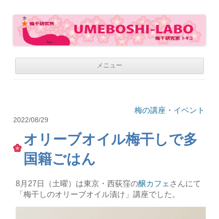
梅干研究所 UMEBOSHI-LABO
WE LOVE UMEBOSHI
コ
メニュー
ン
テ
ン
ツ
へ
移
梅の講座・イベント
動
2022/08/29
オリーブオイル梅干しで多
国籍ごはん
8月27日（土曜）は東京・西荻窪の
醸カフェ
さんにて
「梅干しのオリーブオイル漬け」講座でした。