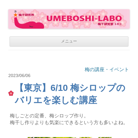
梅干研究所 UMEBOSHI-LABO
WE LOVE UMEBOSHI
コ
メニュー
ン
テ
ン
ツ
へ
移
梅の講座・イベント
動
2023/06/06
【東京】6/10 梅シロップの
バリエを楽しむ講座
梅しごとの定番、梅シロップ作り。
梅干し作りよりも気楽にできるという方も多いよね。