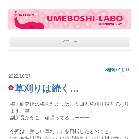
梅干研究所 UMEBOSHI-LABO
WE LOVE UMEBOSHI
コ
メニュー
ン
テ
ン
ツ
へ
移
梅園だより
動
2022/10/27
草刈りは続く…
梅干研究所の梅園だよりは、今回も草刈り報告であり
ます。笑
副所長たかこ、頑張ってるよーーー！
今回は「美しい草刈り」を目指したとのこと。
いつもお世話になっている柴崎さん（北九州の赤ジソ