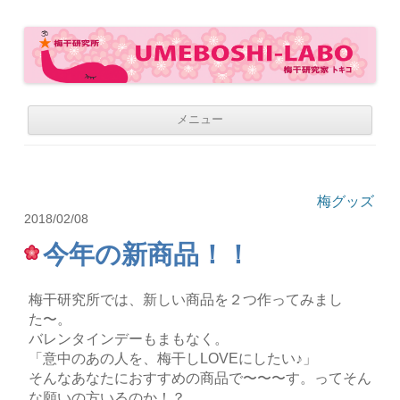
梅干研究所 UMEBOSHI-LABO
WE LOVE UMEBOSHI
コ
メニュー
ン
テ
ン
ツ
へ
移
梅グッズ
動
2018/02/08
今年の新商品！！
梅干研究所では、新しい商品を２つ作ってみまし
た〜。
バレンタインデーもまもなく。
「意中のあの人を、梅干しLOVEにしたい♪」
そんなあなたにおすすめの商品で〜〜〜す。ってそん
な願いの方いるのか！？