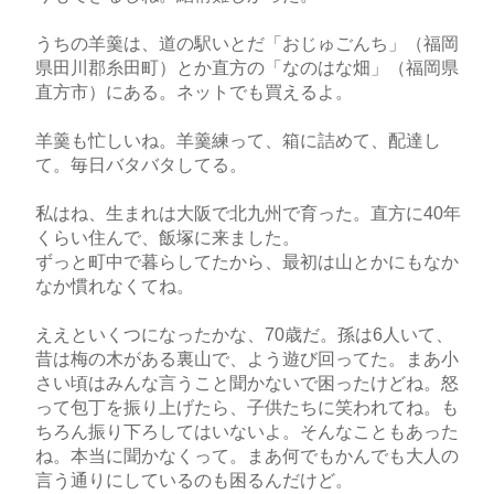
うちの羊羹は、道の駅いとだ「おじゅごんち」（福岡
県田川郡糸田町）とか直方の「なのはな畑」（福岡県
直方市）にある。ネットでも買えるよ。
羊羹も忙しいね。羊羹練って、箱に詰めて、配達し
て。毎日バタバタしてる。
私はね、生まれは大阪で北九州で育った。直方に40年
くらい住んで、飯塚に来ました。
ずっと町中で暮らしてたから、最初は山とかにもなか
なか慣れなくてね。
ええといくつになったかな、70歳だ。孫は6人いて、
昔は梅の木がある裏山で、よう遊び回ってた。まあ小
さい頃はみんな言うこと聞かないで困ったけどね。怒
って包丁を振り上げたら、子供たちに笑われてね。も
ちろん振り下ろしてはいないよ。そんなこともあった
ね。本当に聞かなくって。まあ何でもかんでも大人の
言う通りにしているのも困るんだけど。