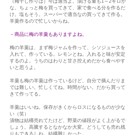
（梅干し作りは）今は適当よ。漬ける量も1～2キロか
な。ちょっと梅を買ってきて、家で食べる分を作るだ
け。塩もそう。スーパーで適当なの買ってきて作る。
羊羹作るので忙しいからね。
－商品に梅の羊羹もありますよね。
梅の羊羹は、まず梅ジャムを作って、シソジュースを
入れて、作っている。レモンとね。入れると味が安定
するのよ。うちのはわりと甘さ控えめだから食べやす
いと思うよ。
羊羹も梅の羊羹は作っているけど、自分で摘んだりま
では難しい。忙しくてね。時間がない。だから買って
きて作ってる。
羊羹はいいね。保存がきくからロスになるものが少な
い（笑）
漬物は結構売れてたけど、野菜の値段がよく上がるで
しょう。高騰するとなかなか大変。どうしても売れ残
りもできるしね。結構難しかった。