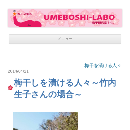
梅干研究所 UMEBOSHI-LABO
WE LOVE UMEBOSHI
コ
メニュー
ン
テ
ン
ツ
へ
移
梅干を漬ける人々
動
2014/04/21
梅干しを漬ける人々～竹内
生子さんの場合～