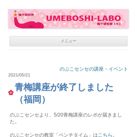
梅干研究所 UMEBOSHI-LABO
WE LOVE UMEBOSHI
コ
メニュー
ン
テ
ン
ツ
へ
移
のぶこセンセの講座・イベント
動
2021/05/21
青梅講座が終了しました
（福岡）
のぶこセンセより、5/20青梅講座のレポが届きまし
た。
のぶこセンセの教室「ベンチタイム」は
こちら
。