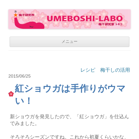
梅干研究所 UMEBOSHI-LABO
WE LOVE UMEBOSHI
コ
メニュー
ン
テ
ン
ツ
へ
移
レシピ 梅干しの活用
動
2015/06/25
紅ショウガは手作りがウマ
い！
新ショウガを発見したので、「紅ショウガ」を仕込ん
でみました。
そろそろシーズンですね。これから初夏くらいかな、