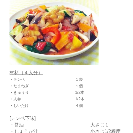
材料（４人分）
・テンペ １袋
・たまねぎ １個
・きゅうり 1/2本
・人参 1/2本
・しいたけ ４個
[テンペ下味]
・醤油 大さじ１
・しょうが汁 小さじ1/2程度