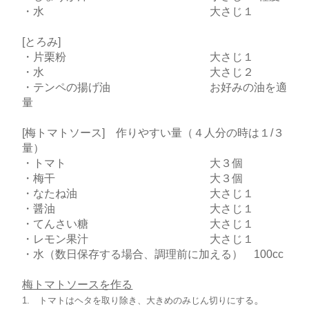
・水 大さじ１
[とろみ]
・片栗粉 大さじ１
・水 大さじ２
・テンペの揚げ油 お好みの油を適
量
[梅トマトソース] 作りやすい量（４人分の時は１/３
量）
・トマト 大３個
・梅干 大３個
・なたね油 大さじ１
・醤油 大さじ１
・てんさい糖 大さじ１
・レモン果汁 大さじ１
・水（数日保存する場合、調理前に加える） 100cc
梅トマトソースを作る
。
1. トマトはヘタを取り除き、大きめのみじん切りにする