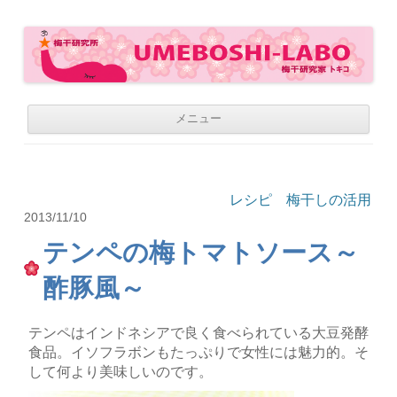
梅干研究所 UMEBOSHI-LABO
WE LOVE UMEBOSHI
コ
メニュー
ン
テ
ン
ツ
へ
移
レシピ 梅干しの活用
動
2013/11/10
テンペの梅トマトソース～
酢豚風～
テンペはインドネシアで良く食べられている大豆発酵
食品。イソフラボンもたっぷりで女性には魅力的。そ
して何より美味しいのです。