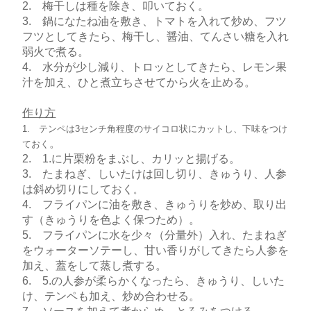
2. 梅干しは種を除き、叩いておく。
3. 鍋になたね油を敷き、トマトを入れて炒め、フツ
フツとしてきたら、梅干し、醤油、てんさい糖を入れ
弱火で煮る。
4. 水分が少し減り、トロッとしてきたら、レモン果
汁を加え、ひと煮立ちさせてから火を止める。
作り方
1. テンペは3センチ角程度のサイコロ状にカットし、下味をつけ
。
ておく
2. 1.に片栗粉をまぶし、カリッと揚げる。
3. たまねぎ、しいたけは回し切り、きゅうり、人参
は斜め切りにしておく
。
4. フライパンに油を敷き、きゅうりを炒め、取り出
す（きゅうりを色よく保つため）。
5. フライパンに水を少々（分量外）入れ、たまねぎ
をウォーターソテーし、甘い香りがしてきたら人参を
加え、蓋をして蒸し煮する。
6. 5.の人参が柔らかくなったら、きゅうり、しいた
け、テンペも加え、炒め合わせる。