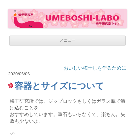
梅干研究所 UMEBOSHI-LABO
WE LOVE UMEBOSHI
コ
メニュー
ン
テ
ン
ツ
へ
移
おいしい梅干しを作るために
動
2020/06/06
容器とサイズについて
梅干研究所では、ジップロックもしくはガラス瓶で漬
け込むことを
おすすめしています。重石もいらなくて、楽ちん。失
敗も少ないよ。
で、