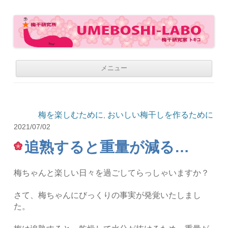
梅干研究所 UMEBOSHI-LABO
WE LOVE UMEBOSHI
コ
メニュー
ン
テ
ン
ツ
へ
移
梅を楽しむために
おいしい梅干しを作るために
,
動
2021/07/02
追熟すると重量が減る…
梅ちゃんと楽しい日々を過ごしてらっしゃいますか？
さて、梅ちゃんにびっくりの事実が発覚いたしまし
た。