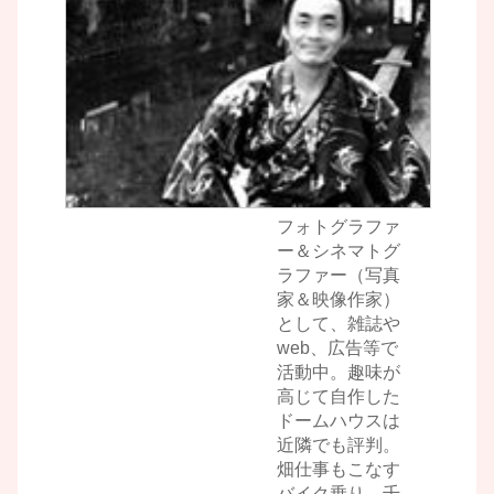
フォトグラファ
ー＆シネマトグ
ラファー（写真
家＆映像作家）
として、雑誌や
web、広告等で
活動中。趣味が
高じて自作した
ドームハウスは
近隣でも評判。
畑仕事もこなす
バイク乗り。千