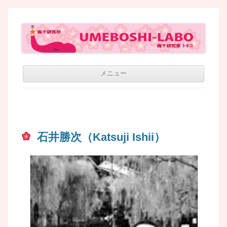
梅干研究所 UMEBOSHI-LABO
WE LOVE UMEBOSHI
コン
メニュー
テン
ツへ
移動
石井勝次（Katsuji Ishii）