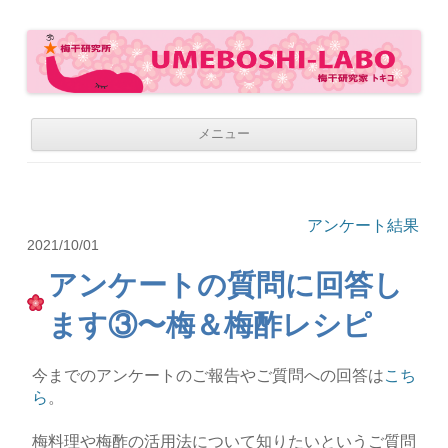
梅干研究所 UMEBOSHI-LABO
WE LOVE UMEBOSHI
コ
メニュー
ン
テ
ン
ツ
へ
移
アンケート結果
動
2021/10/01
アンケートの質問に回答し
ます③〜梅＆梅酢レシピ
今までのアンケートのご報告やご質問への回答は
こち
ら
。
梅料理や梅酢の活用法について知りたいというご質問