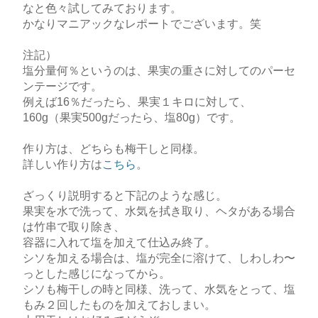
なと色々試してみております。
かなりマニアックなレポートでございます。笑
注記）
塩分量何％というのは、果実の重さに対してのパーセ
ンテージです。
例えば16％だったら、果実１キロに対して、
160g（果実500gだったら、塩80g）です。
作り方は、どちらも梅干しと同様。
詳しい作り方は
こちら
。
ざっくり説明すると下記のような感じ。
果実を水で洗って、水気を拭き取り、ヘタがある場合
は竹串で取り除き、
容器に入れて塩を加えて仕込み終了。
シソを加える場合は、塩が完全に溶けて、しわしわ〜
っとした感じになってから。
シソも梅干しの時と同様、洗って、水気をとって、塩
もみ２回したものを加えておしまい。