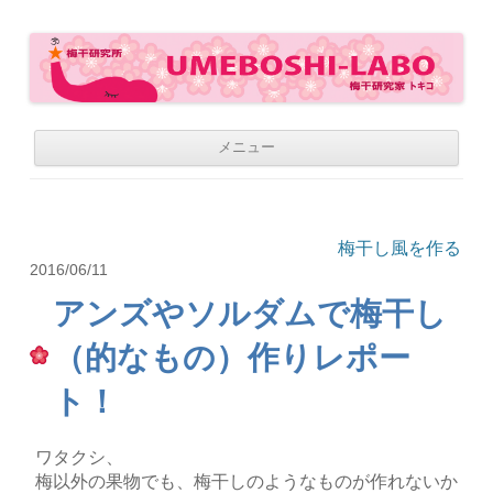
梅干研究所 UMEBOSHI-LABO
WE LOVE UMEBOSHI
コ
メニュー
ン
テ
ン
ツ
へ
移
梅干し風を作る
動
2016/06/11
アンズやソルダムで梅干し
（的なもの）作りレポー
ト！
ワタクシ、
梅以外の果物でも、梅干しのようなものが作れないか