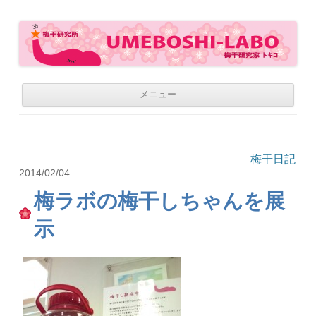
梅干研究所 UMEBOSHI-LABO
WE LOVE UMEBOSHI
コ
メニュー
ン
テ
ン
ツ
へ
移
梅干日記
動
2014/02/04
梅ラボの梅干しちゃんを展
示