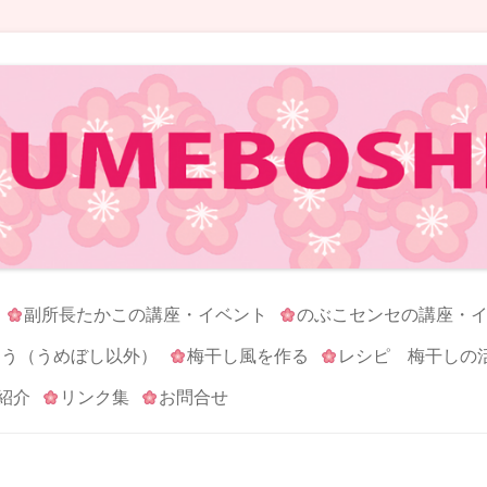
コンテンツへ移動
副所長たかこの講座・イベント
のぶこセンセの講座・
ろう（うめぼし以外）
梅干し風を作る
レシピ 梅干しの
紹介
リンク集
お問合せ