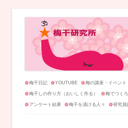
梅干研究所 UMEBOSHI-LABO
WE LOVE UMEBOSHI
梅干日記
YOUTUBE
梅の講座・イベント
梅干しの作り方（おいしく作る）
梅でつく
アンケート結果
梅干を漬ける人々
研究員