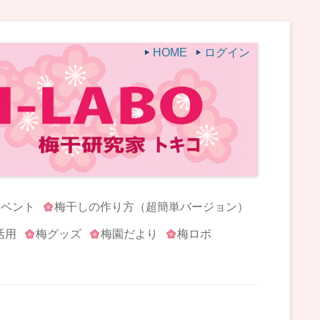
HOME
ログイン
イベント
梅干しの作り方（超簡単バージョン）
活用
梅グッズ
梅園だより
梅ロボ