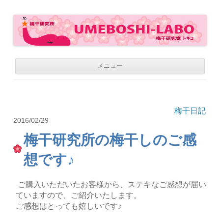
梅干研究所 UMEBOSHI-LABO
WE LOVE UMEBOSHI
コ
メニュー
ン
テ
ン
ツ
へ
移
梅干日記
動
2016/02/29
梅干研究所の梅干しのご感
想です♪
ご購入いただいたお客様から、ステキなご感想が届い
ていますので、ご紹介いたします。
ご感想はとっても嬉しいです♪