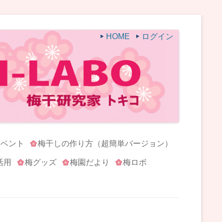
HOME
ログイン
イベント
梅干しの作り方（超簡単バージョン）
活用
梅グッズ
梅園だより
梅ロボ