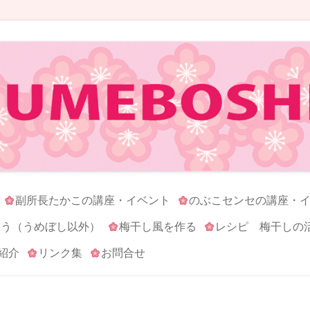
コンテンツへ移動
副所長たかこの講座・イベント
のぶこセンセの講座・
ろう（うめぼし以外）
梅干し風を作る
レシピ 梅干しの
紹介
リンク集
お問合せ