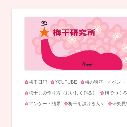
梅干研究所 UMEBOSHI-LABO
WE LOVE UMEBOSHI
梅干日記
YOUTUBE
梅の講座・イベント
梅干しの作り方（おいしく作る）
梅でつく
アンケート結果
梅干を漬ける人々
研究員