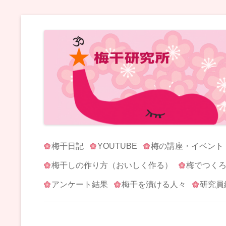
梅干研究所 UMEBOSHI-LABO
WE LOVE UMEBOSHI
梅干日記
YOUTUBE
梅の講座・イベント
梅干しの作り方（おいしく作る）
梅でつく
アンケート結果
梅干を漬ける人々
研究員