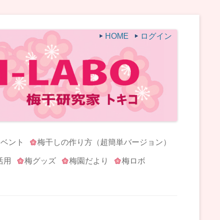
HOME
ログイン
イベント
梅干しの作り方（超簡単バージョン）
活用
梅グッズ
梅園だより
梅ロボ