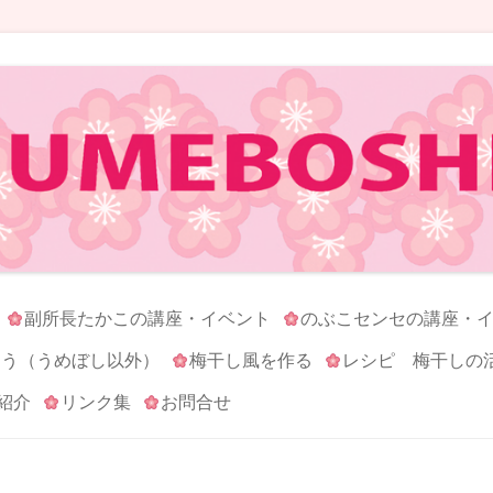
コンテンツへ移動
副所長たかこの講座・イベント
のぶこセンセの講座・
ろう（うめぼし以外）
梅干し風を作る
レシピ 梅干しの
紹介
リンク集
お問合せ