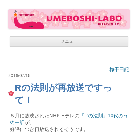
梅干研究所 UMEBOSHI-LABO
WE LOVE UMEBOSHI
コ
メニュー
ン
テ
ン
ツ
へ
移
梅干日記
動
2016/07/15
Rの法則が再放送ですっ
て！
５月に放映されたNHK Eテレの
「Rの法則」10代のう
めー話
が、
好評につき再放送されるそうです。