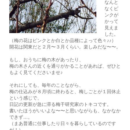
なんと
なくピ
ンクが
かって
見えま
した。
（梅の花はピンクとか白とか品種によって色々♪♪）
開花は関東だと２月〜３月くらい。楽しみだな〜〜。
もし、おうちに梅の木があったり、
梅の木さんの近くを通りがかることがあれば、ぜひと
もよく見てくださいませ♪
それにしても、毎年のことながら、
梅の仕込みが８月頃に終わると、梅しごとが１回休止
という感じで、
日記の更新が急に滞る梅干研究家のトキコです。
書いたほうがいいよな〜〜と思いながらも、なかなか
できず…。
（まあ普通に仕事したり日々を暮らしているのです
が！）