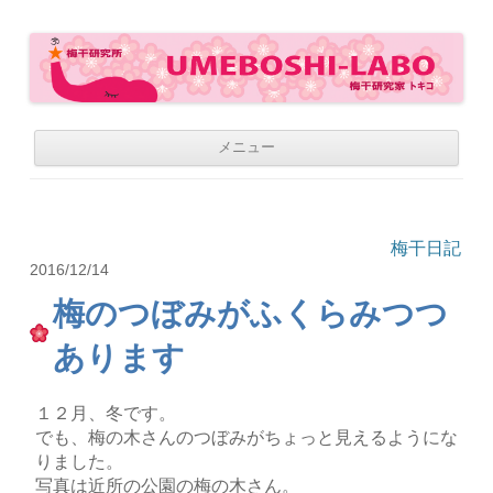
梅干研究所 UMEBOSHI-LABO
WE LOVE UMEBOSHI
コ
メニュー
ン
テ
ン
ツ
へ
移
梅干日記
動
2016/12/14
梅のつぼみがふくらみつつ
あります
１２月、冬です。
でも、梅の木さんのつぼみがちょっと見えるようにな
りました。
写真は近所の公園の梅の木さん。