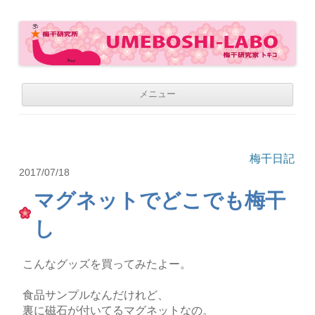
梅干研究所 UMEBOSHI-LABO
WE LOVE UMEBOSHI
コ
メニュー
ン
テ
ン
ツ
へ
移
梅干日記
動
2017/07/18
マグネットでどこでも梅干
し
こんなグッズを買ってみたよー。
食品サンプルなんだけれど、
裏に磁石が付いてるマグネットなの。