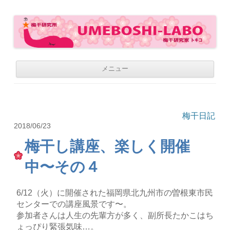
梅干研究所 UMEBOSHI-LABO
WE LOVE UMEBOSHI
コ
メニュー
ン
テ
ン
ツ
へ
移
梅干日記
動
2018/06/23
梅干し講座、楽しく開催
中〜その４
6/12（火）に開催された福岡県北九州市の曽根東市民
センターでの講座風景です〜。
参加者さんは人生の先輩方が多く、副所長たかこはち
ょっぴり緊張気味…。