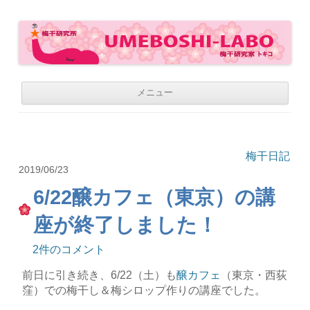
梅干研究所 UMEBOSHI-LABO
WE LOVE UMEBOSHI
コ
メニュー
ン
テ
ン
ツ
へ
移
梅干日記
動
2019/06/23
6/22醸カフェ（東京）の講
座が終了しました！
2件のコメント
前日に引き続き、6/22（土）も
醸カフェ
（東京・西荻
窪）での梅干し＆梅シロップ作りの講座でした。