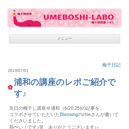
梅干研究所 UMEBOSHI-LABO
WE LOVE UMEBOSHI
コ
メニュー
ン
テ
ン
ツ
へ
移
梅干日記
動
2019/07/01
浦和の講座のレポご紹介で
す♪
先日の梅干し講座＠浦和（6/20,25)の記事を、
コラボさせていただいた
Blessing
のchieさんが書いて
くださいました。
熱〜い！です♪笑 ありがとうございます♪♪