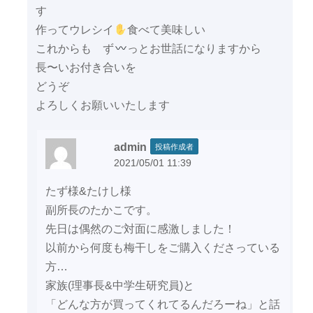
す
作ってウレシイ
食べて美味しい
これからも ず
っとお世話になりますから
長〜いお付き合いを
どうぞ
よろしくお願いいたします
admin
投稿作成者
2021/05/01 11:39
たず様&たけし様
副所長のたかこです。
先日は偶然のご対面に感激しました！
以前から何度も梅干しをご購入くださっている
方…
家族(理事長&中学生研究員)と
「どんな方が買ってくれてるんだろーね」と話