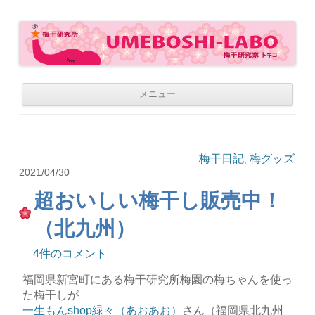
梅干研究所 UMEBOSHI-LABO
WE LOVE UMEBOSHI
コ
メニュー
ン
テ
ン
ツ
へ
移
梅干日記
梅グッズ
,
動
2021/04/30
超おいしい梅干し販売中！
（北九州）
4件のコメント
福岡県新宮町にある梅干研究所梅園の梅ちゃんを使っ
た梅干しが
一生もんshop緑々（あおあお）
さん（福岡県北九州