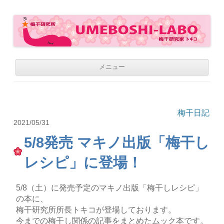
梅干研究所 UMEBOSHI-LABO
WE LOVE UMEBOSHI
コ
メニュー
ン
テ
ン
ツ
へ
移
梅干日記
動
2021/05/31
5/8発売 マキノ出版「梅干し
レシピ」に登場！
5/8（土）に発売予定のマキノ出版「梅干しレシピ」
の本に、
梅干研究所所長トキコが登場しております。
今までの梅干し関係の記事をまとめたムック本です。