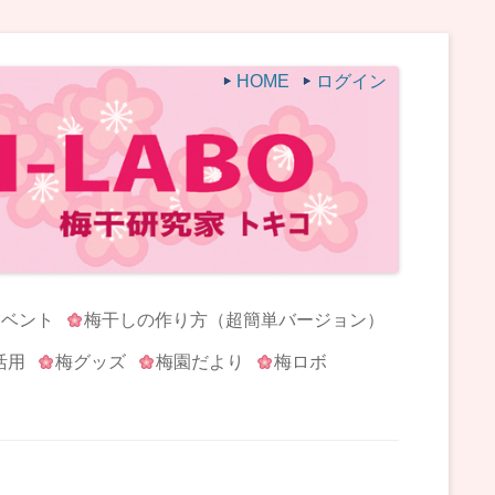
HOME
ログイン
イベント
梅干しの作り方（超簡単バージョン）
活用
梅グッズ
梅園だより
梅ロボ