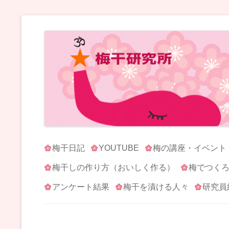
梅干研究所 UMEBOSHI-LABO
WE LOVE UMEBOSHI
梅干日記
YOUTUBE
梅の講座・イベント
梅干しの作り方（おいしく作る）
梅でつく
アンケート結果
梅干を漬ける人々
研究員