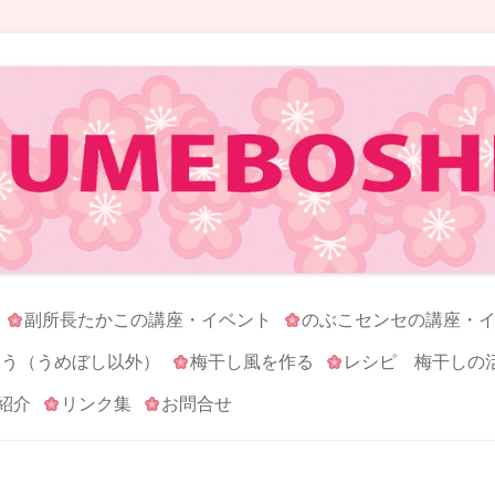
コンテンツへ移動
副所長たかこの講座・イベント
のぶこセンセの講座・
ろう（うめぼし以外）
梅干し風を作る
レシピ 梅干しの
紹介
リンク集
お問合せ