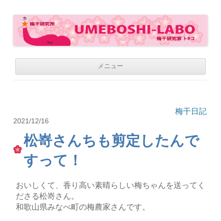
梅干研究所 UMEBOSHI-LABO
WE LOVE UMEBOSHI
コ
メニュー
ン
テ
ン
ツ
へ
移
梅干日記
動
2021/12/16
松嵜さんちも剪定したんで
すって！
おいしくて、香り高い素晴らしい梅ちゃんを送ってく
ださる松嵜さん。
和歌山県みなべ町の梅農家さんです。