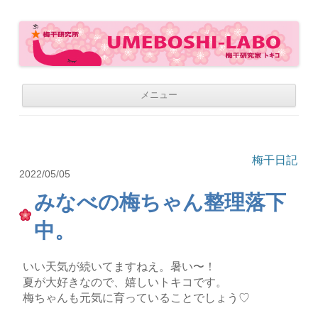
梅干研究所 UMEBOSHI-LABO
WE LOVE UMEBOSHI
コ
メニュー
ン
テ
ン
ツ
へ
移
梅干日記
動
2022/05/05
みなべの梅ちゃん整理落下
中。
いい天気が続いてますねえ。暑い〜！
夏が大好きなので、嬉しいトキコです。
梅ちゃんも元気に育っていることでしょう♡