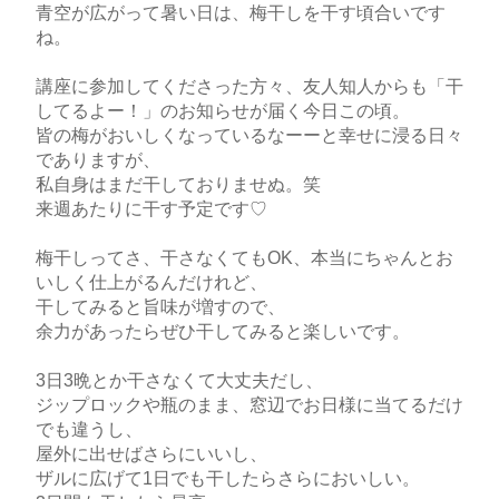
青空が広がって暑い日は、梅干しを干す頃合いです
ね。
講座に参加してくださった方々、友人知人からも「干
してるよー！」のお知らせが届く今日この頃。
皆の梅がおいしくなっているなーーと幸せに浸る日々
でありますが、
私自身はまだ干しておりませぬ。笑
来週あたりに干す予定です♡
梅干しってさ、干さなくてもOK、本当にちゃんとお
いしく仕上がるんだけれど、
干してみると旨味が増すので、
余力があったらぜひ干してみると楽しいです。
3日3晩とか干さなくて大丈夫だし、
ジップロックや瓶のまま、窓辺でお日様に当てるだけ
でも違うし、
屋外に出せばさらにいいし、
ザルに広げて1日でも干したらさらにおいしい。