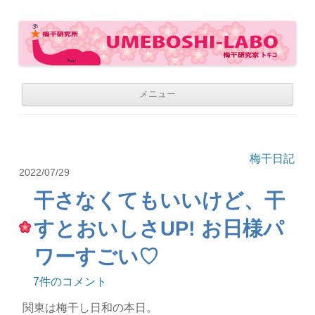
梅干研究所 UMEBOSHI-LABO
WE LOVE UMEBOSHI
コ
メニュー
ン
テ
ン
ツ
へ
移
梅干日記
動
2022/07/29
干さなくてもいいけど、干
すとおいしさUP! お日様パ
ワーすごい♡
7件のコメント
関東は梅干し日和の本日。