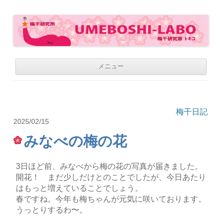
梅干研究所 UMEBOSHI-LABO
WE LOVE UMEBOSHI
コ
メニュー
ン
テ
ン
ツ
へ
移
梅干日記
動
2025/02/15
みなべの梅の花
3日ほど前、みなべから梅の花の写真が届きました。
開花！ まだ少しだけとのことでしたが、今日あたり
はもっと増えていることでしょう。
春ですね。今年も梅ちゃんが元気に咲いております。
うっとりするわ〜。