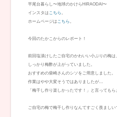
平尾台暮らし〜地球のかけらHIRAODAI〜
インスタは
こちら
。
ホームページは
こちら
。
今回のたかこからのレポート！
前回塩漬けしたご自宅のかわいい小ぶりの梅は
しっかり梅酢が上がっていました。
おすすめの柴崎さんのシソをご用意しました。
作業はやや大変そうではありましたが…
「梅干し作り楽しかったです！」と言ってもら
ご自宅の梅で梅干し作りなんてすごく羨ましい