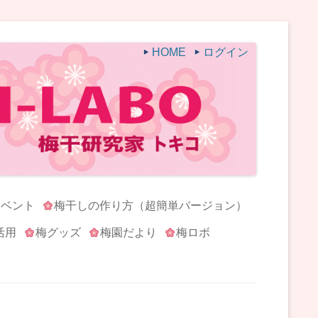
HOME
ログイン
イベント
梅干しの作り方（超簡単バージョン）
活用
梅グッズ
梅園だより
梅ロボ