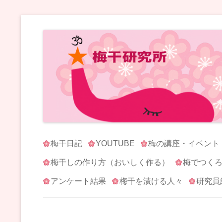
梅干研究所 UMEBOSHI-LABO
WE LOVE UMEBOSHI
梅干日記
YOUTUBE
梅の講座・イベント
梅干しの作り方（おいしく作る）
梅でつく
アンケート結果
梅干を漬ける人々
研究員