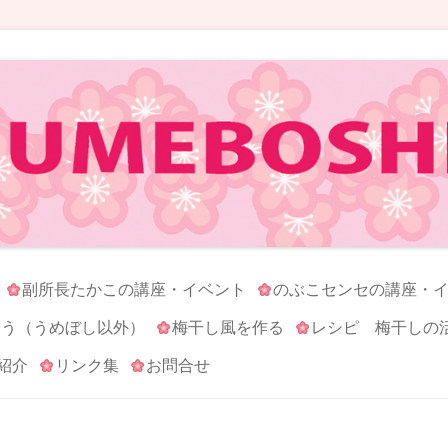
コンテンツへ移動
副所長たかこの講座・イベント
のぶこセンセの講座・
ろう（うめぼし以外）
梅干し風を作る
レシピ 梅干しの
紹介
リンク集
お問合せ