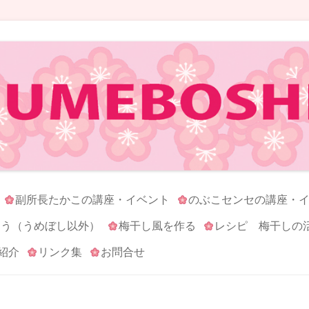
コンテンツへ移動
副所長たかこの講座・イベント
のぶこセンセの講座・
ろう（うめぼし以外）
梅干し風を作る
レシピ 梅干しの
紹介
リンク集
お問合せ