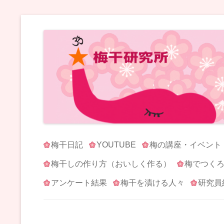
梅干研究所 UMEBOSHI-LABO
WE LOVE UMEBOSHI
梅干日記
YOUTUBE
梅の講座・イベント
梅干しの作り方（おいしく作る）
梅でつく
アンケート結果
梅干を漬ける人々
研究員