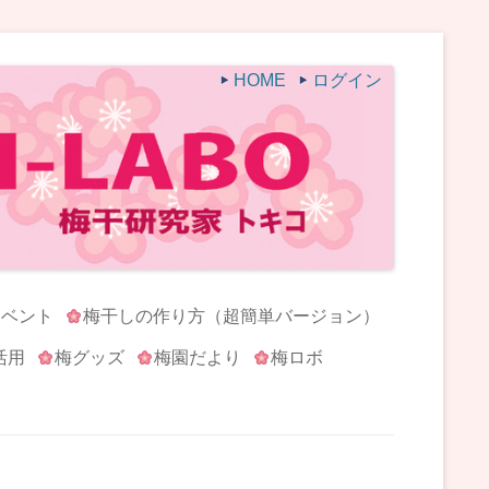
HOME
ログイン
イベント
梅干しの作り方（超簡単バージョン）
活用
梅グッズ
梅園だより
梅ロボ