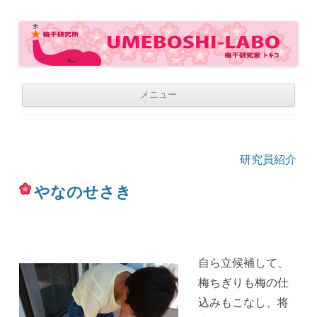
梅干研究所 UMEBOSHI-LABO
WE LOVE UMEBOSHI
コ
メニュー
ン
テ
ン
ツ
へ
移
研究員紹介
動
やなのせさき
自ら立候補して、
梅ちぎりも梅の仕
込みもこなし、将