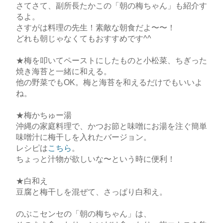
さてさて、副所長たかこの「朝の梅ちゃん」も紹介す
るよ。
さすがは料理の先生！素敵な朝食だよ〜〜！
どれも朝じゃなくてもおすすめです^^
★梅を叩いてペーストにしたものと小松菜、ちぎった
焼き海苔と一緒に和える。
他の野菜でもOK。梅と海苔を和えるだけでもいいよ
ね。
★梅かちゅー湯
沖縄の家庭料理で、かつお節と味噌にお湯を注ぐ簡単
味噌汁に梅干しを入れたバージョン。
レシピは
こちら
。
ちょっと汁物が欲しいな〜という時に便利！
★白和え
豆腐と梅干しを混ぜて、さっぱり白和え。
のぶこセンセの「朝の梅ちゃん」は、