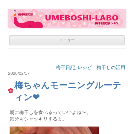
梅干研究所 UMEBOSHI-LABO
WE LOVE UMEBOSHI
コ
メニュー
ン
テ
ン
ツ
へ
移
梅干日記
レシピ 梅干しの活用
,
動
2020/02/17
梅ちゃんモーニングルーテ
ィン❤︎
朝に梅干しを食べるっていいよね〜。
気分もシャッキリするよ。